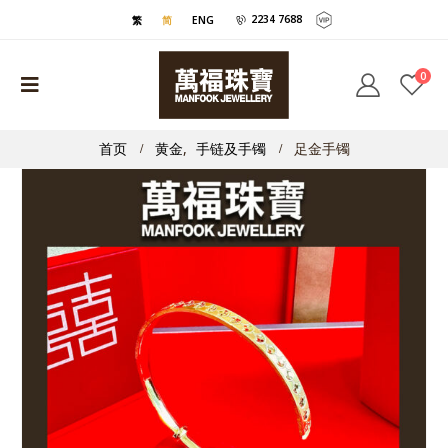
2234 7688
繁
简
ENG
0
首页
黄金
,
手链及手镯
足金手镯