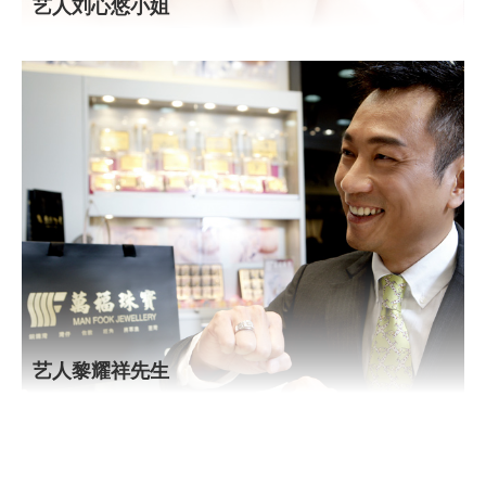
艺人刘心悠小姐
艺人黎耀祥先生