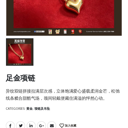
足金项链
异纹双链拼接拉满层次感，立体饱满爱心盛载柔润金芒，松弛
线条糅合甜酷气场，颈间轻戴便藏住满溢的怦然心动。
CATEGORIES:
黄金
,
项链及吊坠
加入收藏