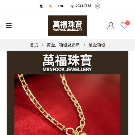
2234 7688
繁
简
ENG
0
首页
黄金
,
项链及吊坠
足金项链