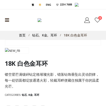
2234 7688
繁
简
ENG
0
首页
钻石
,
K金
,
耳环
18K 白色金耳环
18K 白色金耳环
镂空星芒满镶碎钻定格璀璨光影，错落钻饰垂坠出灵动韵律，
每一处切面都绽放通透火彩，轻戴耳畔便藏住独属于你的温柔
光芒。
CATEGORIES:
钻石
,
K金
,
耳环