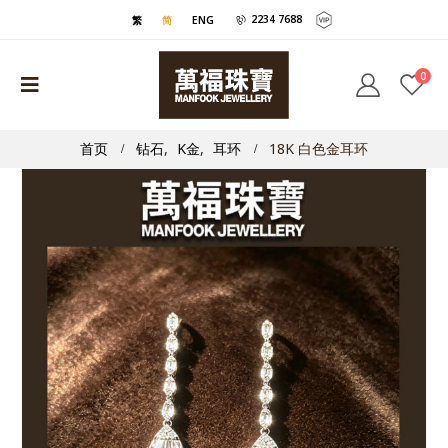
2234 7688
繁
简
ENG
0
首页
钻石
,
K金
,
耳环
18K 白色金耳环