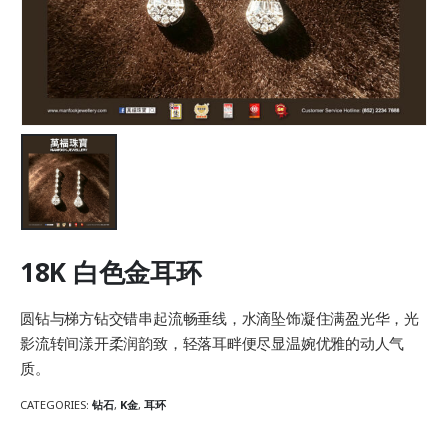
18K 白色金耳环
圆钻与梯方钻交错串起流畅垂线，水滴坠饰凝住满盈光华，光
影流转间漾开柔润韵致，轻落耳畔便尽显温婉优雅的动人气
质。
CATEGORIES:
钻石
,
K金
,
耳环