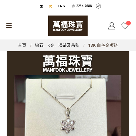
2234 7688
繁
简
ENG
0
首页
钻石
,
K金
,
项链及吊坠
18K 白色金项链