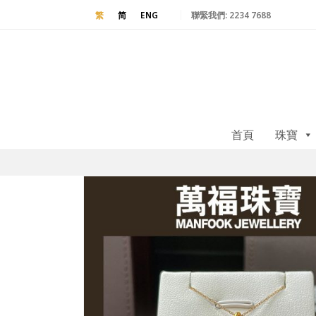
聯緊我們:
2234 7688
繁
简
ENG
首頁
珠寶