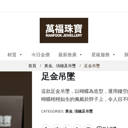
材質
今日金價
最新推廣
星級服務
首頁
黃金
,
項鏈及吊墜
足金吊墜
足金吊墜
這款足金吊墜，以蝴蝶為造型，運用鏤空
蝴蝶栩栩如生的佩戴於脖子上，令人目不
CATEGORIES:
黃金
,
項鏈及吊墜