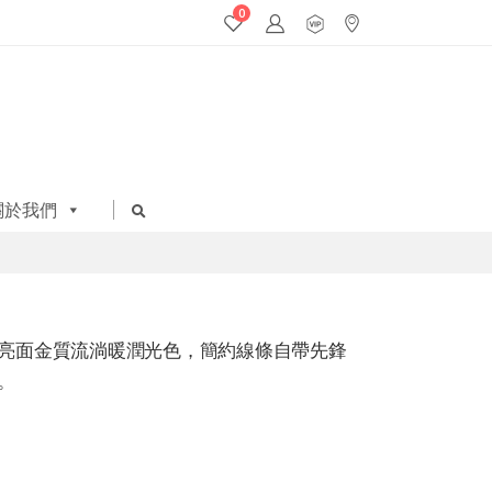
0
關於我們
亮面金質流淌暖潤光色，簡約線條自帶先鋒
。