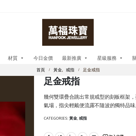
材質
今日金價
最新推廣
星級服務
首頁
黃金
,
戒指
足金戒指
足金戒指
幾何雙環疊合跳出常規戒型的刻板框架，
氣場，指尖輕戴便流露不隨波的獨特品味
CATEGORIES:
黃金
,
戒指