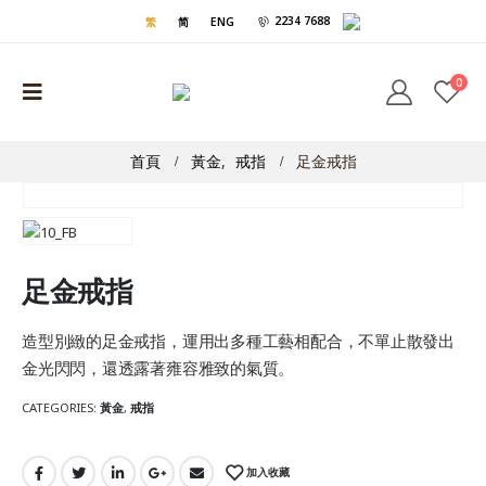
2234 7688
繁
简
ENG
0
首頁
黃金
,
戒指
足金戒指
足金戒指
造型別緻的足金戒指，運用出多種工藝相配合，不單止散發出
金光閃閃，還透露著雍容雅致的氣質。
CATEGORIES:
黃金
,
戒指
加入收藏