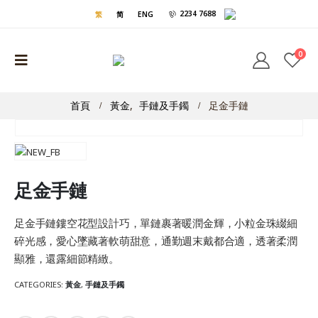
2234 7688
繁
简
ENG
0
首頁
黃金
,
手鏈及手鐲
足金手鏈
足金手鏈
足金手鏈鏤空花型設計巧，單鏈裹著暖潤金輝，小粒金珠綴細
碎光感，愛心墜藏著軟萌甜意，通勤週末戴都合適，透著柔潤
顯雅，還露細節精緻。
CATEGORIES:
黃金
,
手鏈及手鐲