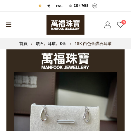
2234 7688
繁
简
ENG
0
首頁
鑽石
,
耳環
,
K金
18K 白色金鑽石耳環