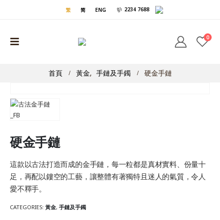
2234 7688
繁
简
ENG
0
首頁
黃金
,
手鏈及手鐲
硬金手鏈
硬金手鏈
這款以古法打造而成的金手鏈，每一粒都是真材實料、份量十
足，再配以鏤空的工藝，讓整體有著獨特且迷人的氣質，令人
愛不釋手。
CATEGORIES:
黃金
,
手鏈及手鐲