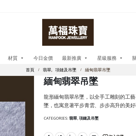
材質
今日金價
最新推廣
星級服務
首頁
翡翠
,
項鏈及吊墜
緬甸翡翠吊墜
緬甸翡翠吊墜
龍形緬甸翡翠吊墜，以全手工雕刻的工藝
墜，也寓意著平步青雲、步步高升的美好
CATEGORIES:
翡翠
,
項鏈及吊墜