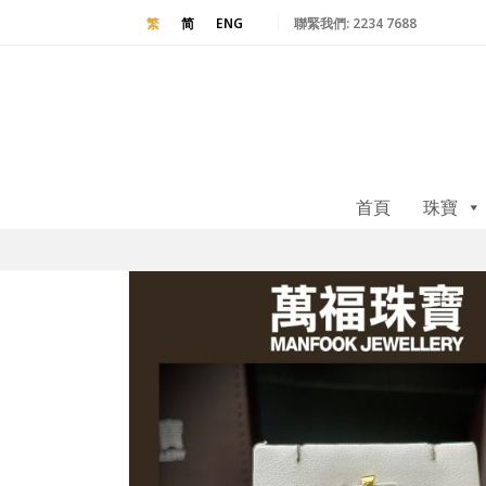
聯緊我們:
2234 7688
繁
简
ENG
首頁
珠寶