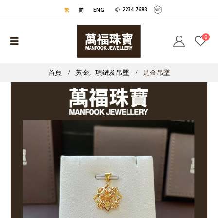
2234 7688
繁
简
ENG
0
首頁
黃金
,
項鏈及吊墜
足金吊墜