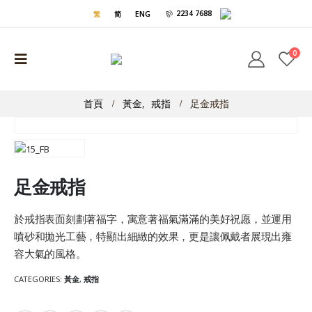
2234 7688
繁
简
ENG
0
首頁
黃金
,
戒指
足金戒指
足金戒指
於戒指表面刻劃著福字，寓意著福氣滿滿的美好祝愿，並運用
噴砂和拋光工藝，特顯出細緻的效果，更是讓佩戴者展現出雍
容大氣的風格。
CATEGORIES:
黃金
,
戒指