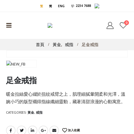
2234 7688
繁
简
ENG
0
首頁
黃金
,
戒指
足金戒指
足金戒指
暖金拉絲愛心綴於扭紋戒臂之上，肌理細膩暈開柔和光澤，溫
婉小巧的版型襯得指線纖細靈動，藏著清甜浪漫的心動寓意。
CATEGORIES:
黃金
,
戒指
加入收藏