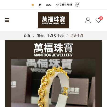
2234 7688
繁
简
ENG
0
首頁
黃金
,
手鏈及手鐲
足金手鏈