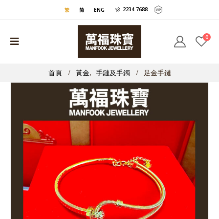
2234 7688
繁
简
ENG
0
首頁
黃金
,
手鏈及手鐲
足金手鏈