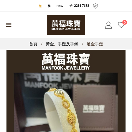
2234 7688
繁
简
ENG
0
首頁
黃金
,
手鏈及手鐲
足金手鏈