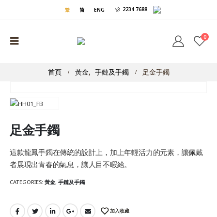
2234 7688
繁
简
ENG
0
首頁
黃金
,
手鏈及手鐲
足金手鐲
足金手鐲
這款龍鳳手鐲在傳統的設計上，加上年輕活力的元素，讓佩戴
者展現出青春的氣息，讓人目不暇給。
CATEGORIES:
黃金
,
手鏈及手鐲
加入收藏