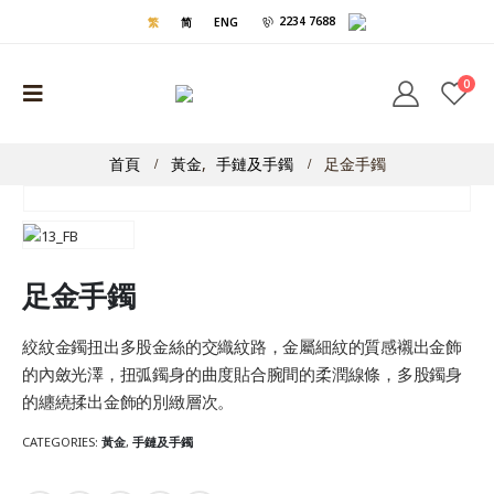
2234 7688
繁
简
ENG
0
首頁
黃金
,
手鏈及手鐲
足金手鐲
足金手鐲
絞紋金鐲扭出多股金絲的交織紋路，金屬細紋的質感襯出金飾
的內斂光澤，扭弧鐲身的曲度貼合腕間的柔潤線條，多股鐲身
的纏繞揉出金飾的別緻層次。
CATEGORIES:
黃金
,
手鏈及手鐲