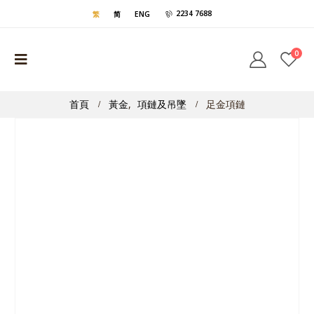
2234 7688
繁
简
ENG
0
首頁
黃金
,
項鏈及吊墜
足金項鏈