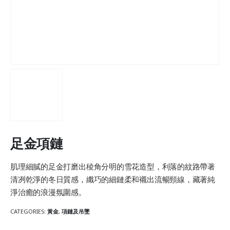
足金項鏈
肌理細膩的足金打磨出稜角分明的雪花造型，利落的紋路帶著
清冽乾淨的冬日質感，纖巧的細鏈柔和襯出流暢頸線，藏著純
淨治癒的浪漫氛圍感。
CATEGORIES:
黃金
,
項鏈及吊墜