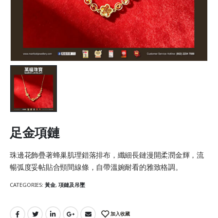
足金項鏈
珠邊花飾疊著蜂巢肌理錯落排布，纖細長鏈漫開柔潤金輝，流
暢弧度妥帖貼合頸間線條，自帶溫婉耐看的雅致格調。
CATEGORIES:
黃金
,
項鏈及吊墜
加入收藏