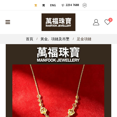
2234 7688
繁
简
ENG
0
首頁
黃金
,
項鏈及吊墜
足金項鏈