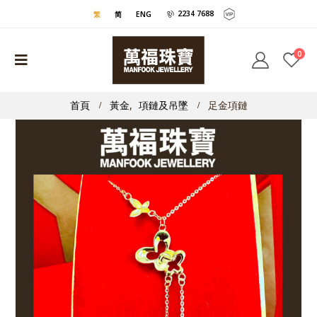
2234 7688
繁
简
ENG
0
首頁
黃金
,
項鏈及吊墜
足金項鏈