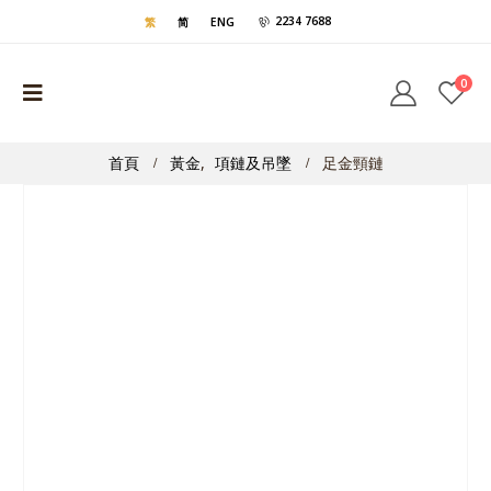
2234 7688
繁
简
ENG
0
首頁
黃金
,
項鏈及吊墜
足金頸鏈