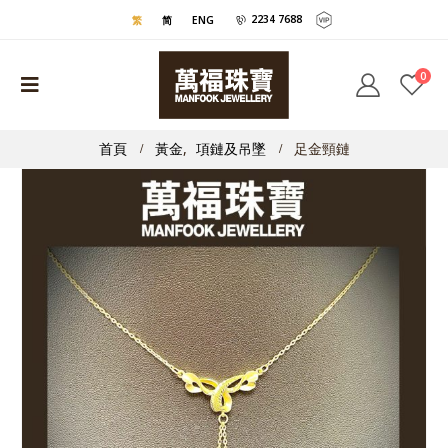
2234 7688
繁
简
ENG
0
首頁
黃金
,
項鏈及吊墜
足金頸鏈