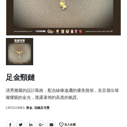
足金頸鏈
清秀雅麗的設計風格，配合線條迤邐的優美脫俗，並且發出璀
璨耀眼的金光，透露著簡約高貴的氣質。
CATEGORIES:
黃金
,
項鏈及吊墜
加入收藏