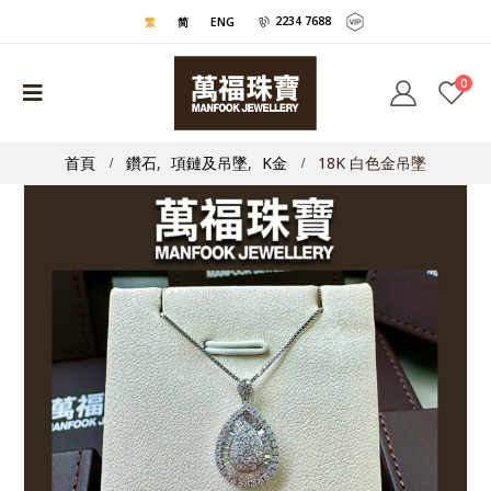
2234 7688
繁
简
ENG
0
首頁
鑽石
,
項鏈及吊墜
,
K金
18K 白色金吊墜