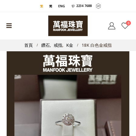
2234 7688
繁
简
ENG
0
首頁
鑽石
,
戒指
,
K金
18K 白色金戒指