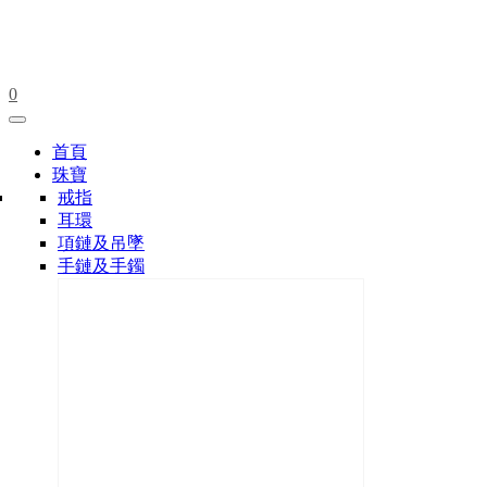
0
首頁
珠寶
戒指
耳環
項鏈及吊墜
手鏈及手鐲