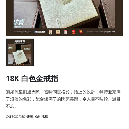
18K 白色金戒指
猶如流星劃過天際，被瞬間定格於手指上的設計，獨特並充滿
了浪漫的色彩，配合鑲滿了的閃亮美鑽，令人目不暇給、過目
不忘。
CATEGORIES:
鑽石
,
K金
,
戒指