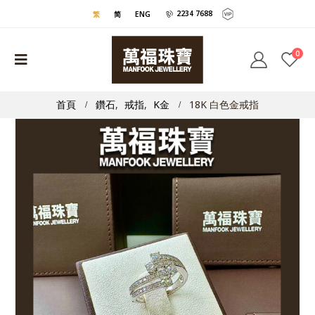
2234 7688
繁
简
ENG
0
首頁
鑽石
,
戒指
,
K金
18K 白色金戒指