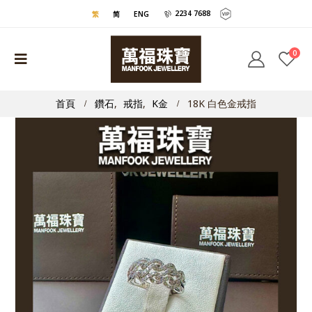
2234 7688
繁
简
ENG
0
首頁
鑽石
,
戒指
,
K金
18K 白色金戒指