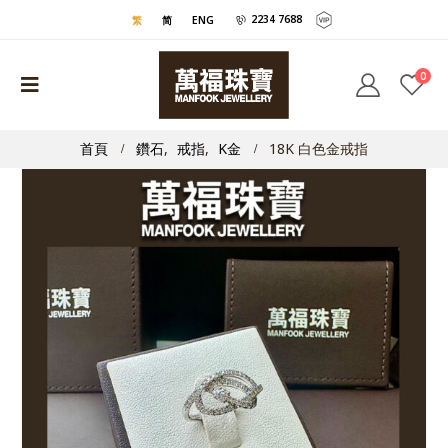
2234 7688
繁
简
ENG
0
首頁
鑽石
,
戒指
,
K金
18K 白色金戒指