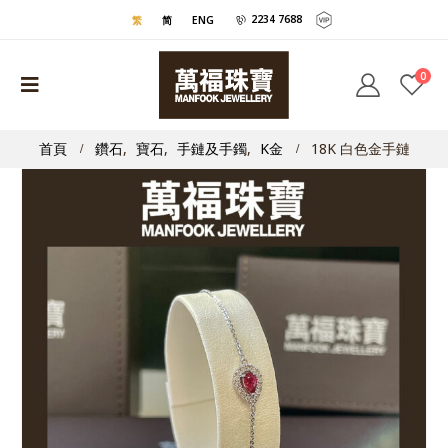
2234 7688
繁
简
ENG
0
首頁
鑽石
,
寶石
,
手鏈及手鐲
,
K金
18K 白色金手鏈