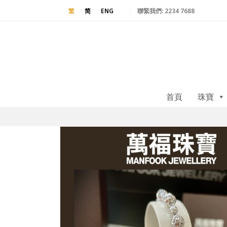
聯緊我們:
2234 7688
繁
简
ENG
首頁
珠寶