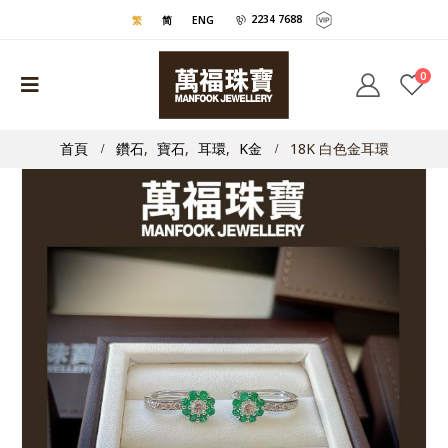
2234 7688
繁
简
ENG
0
首頁
鑽石
,
寶石
,
耳環
,
K金
18K 白色金耳環