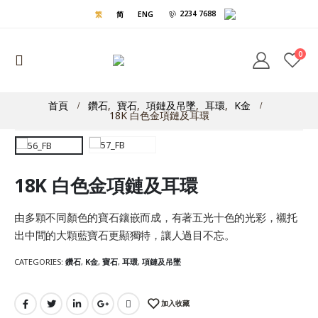
2234 7688
繁
简
ENG
0
首頁
鑽石
,
寶石
,
項鏈及吊墜
,
耳環
,
K金
18K 白色金項鏈及耳環
18K 白色金項鏈及耳環
由多顆不同顏色的寶石鑲嵌而成，有著五光十色的光彩，襯托
出中間的大顆藍寶石更顯獨特，讓人過目不忘。
CATEGORIES:
鑽石
,
K金
,
寶石
,
耳環
,
項鏈及吊墜
加入收藏