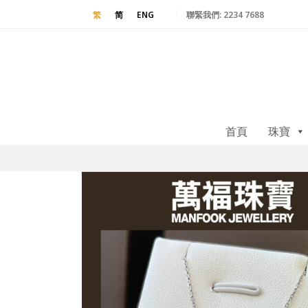
聯緊我們:
2234 7688
繁
简
ENG
首頁
珠寶