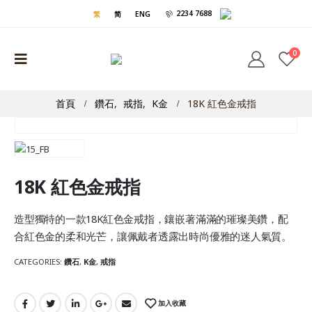
2234 7688
繁
简
ENG
0
首頁
鑽石
,
戒指
,
K金
18K 紅色金戒指
18K 紅色金戒指
造型獨特的一款18K紅色金戒指，鑲嵌著滿滿的璀璨美鑽，配
合紅色金的柔和光芒，讓佩戴者透露出時尚優雅的迷人氣質。
CATEGORIES:
鑽石
,
K金
,
戒指
加入收藏