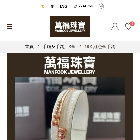
2234 7688
繁
简
ENG
0
首頁
手鏈及手鐲
,
K金
18K 紅色金手鐲