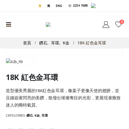
2234 7688
繁
简
ENG
0
首頁
鑽石
,
耳環
,
K金
18K 紅色金耳環
18K 紅色金耳環
造型優美秀麗的18K紅色金耳環，像葉子更像天使的翅膀，並
且鑲嵌著閃亮的美鑽，散發出璀璨奪目的光彩，更展現著雅致
迷人的獨特氣質。
CATEGORIES:
鑽石
,
K金
,
耳環