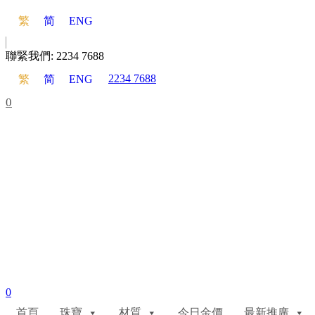
繁
简
ENG
聯緊我們:
2234 7688
2234 7688
繁
简
ENG
0
0
首頁
珠寶
材質
今日金價
最新推廣