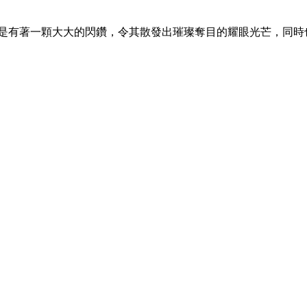
央更是有著一顆大大的閃鑽，令其散發出璀璨奪目的耀眼光芒，同