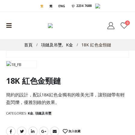
2234 7688
繁
简
ENG
0
首頁
項鏈及吊墜
,
K金
18K 紅色金頸鏈
18K 紅色金頸鏈
簡約的設計，配以18K紅色金獨有的唯美光澤，讓頸鏈帶有輕
盈閃爍，優雅別緻的效果。
CATEGORIES:
K金
,
項鏈及吊墜
加入收藏