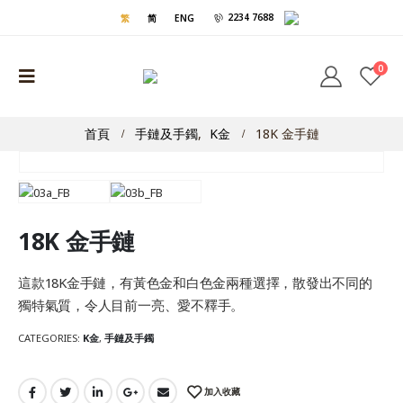
2234 7688
繁
简
ENG
0
首頁
手鏈及手鐲
,
K金
18K 金手鏈
18K 金手鏈
這款18K金手鏈，有黃色金和白色金兩種選擇，散發出不同的
獨特氣質，令人目前一亮、愛不釋手。
CATEGORIES:
K金
,
手鏈及手鐲
加入收藏